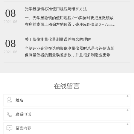
体的新型高精度、高科技测量仪器。由光学显微镜对
待测物体进行高倍率光学放大成像，经过CCD摄像系
光学显微镜标准使用规程与维护方法
08
统将放大后的物体影像送入计算机后，能高效地检测
一、光学显微镜的使用规程 (一)实验时要把显微镜放
各种复杂工件的轮廓和表面形状尺寸、角度及位置，
2021-06
在座前桌面上稍偏左的位置，镜座应距桌沿6～7cm左
特别是精密零
右。 (二)打开光源开关，调节光强到合适大小。 (三)
转动物镜转换器，使低倍镜头正对载物台上的通光
关于影像测量仪器测量误差概念的理解
08
孔。先把镜头调节至距载物台1～2cm左右处，然后用
当制造业企业在选购影像测量仪器时总是会评估该影
左眼注视目镜内，接
2021-06
像测量仪器的测量误差参数，并且很多制造业更希望
买到测量误差较小的影像测量仪器。那么，影像测量
仪器的测量误差指的是什么呢？怎么理解影像测量仪
器的测量误差呢？ 援引于某三次元测量仪厂家的介
绍，影像测量仪器的测量误差指的是在使用影像测量
在线留言
仪器测