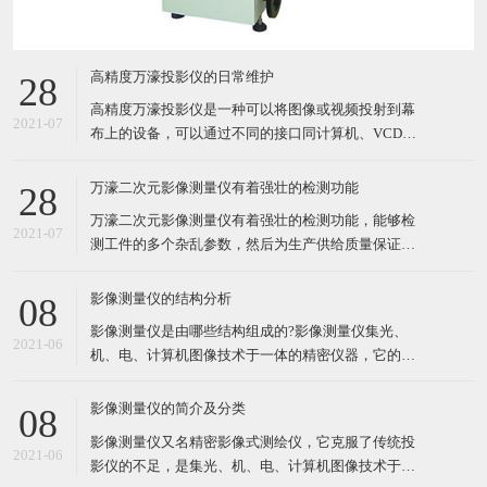
高精度万濠投影仪的日常维护
28
高精度万濠投影仪是一种可以将图像或视频投射到幕
2021-07
布上的设备，可以通过不同的接口同计算机、VCD、
DVD、BD、游戏机、DV等相连接播放相应的视频信
号。下面介绍高精度万濠投影仪的日常维护： 投影环
万濠二次元影像测量仪有着强壮的检测功能
28
境光线不能强，最好是弱光 高精度万濠投影仪投影质
万濠二次元影像测量仪有着强壮的检测功能，能够检
量，不仅与投影灯泡的亮度有关，而且与投影环境的
2021-07
测工件的多个杂乱参数，然后为生产供给质量保证。
影响也关系较大
在对一些工件检测的过程中，有时候需使用万濠二次
元影像测量仪测量工件的高度，这需把握不同万濠二
影像测量仪的结构分析
08
次元影像测量仪测量办法。 一般情况下，我们运用万
影像测量仪是由哪些结构组成的?影像测量仪集光、
濠二次元影像测量仪测量工件高度的时候，都需损坏
2021-06
机、电、计算机图像技术于一体的精密仪器，它的机
零件。下面给我们解说两
械结构包括：测量平台、Z轴、显微镜、CCD、光
源、电控系统和计算机等。 影像测量仪一般分为二维
影像测量仪的简介及分类
08
影像测量仪、自动影像测量仪、全自动影像测量仪、
影像测量仪又名精密影像式测绘仪，它克服了传统投
二次元影像测量仪、2.5D影像测量仪、影像测绘仪、
2021-06
影仪的不足，是集光、机、电、计算机图像技术于一
类影像测