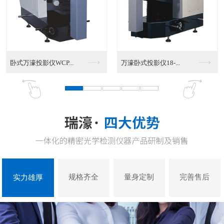
VMS-4030G影...
VMS-3020G影...
规格齐全
量身定制
完善售后
实力雄厚