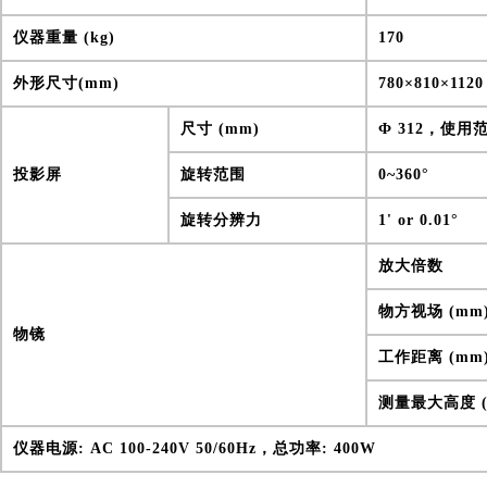
仪器重量 (kg)
170
外形尺寸(mm)
780×810×1120
尺寸 (mm)
Ф 312，使用
投影屏
旋转范围
0~360°
旋转分辨力
1' or 0.01°
放大倍数
物方视场 (mm
物镜
工作距离 (mm
测量最大高度 (
仪器电源: AC 100-240V 50/60Hz，总功率: 400W