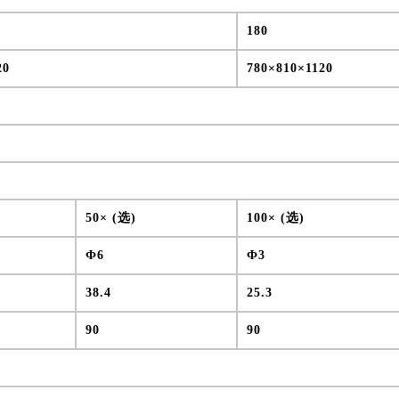
180
20
780×810×1120
50× (选)
100× (选)
Ф6
Ф3
38.4
25.3
90
90