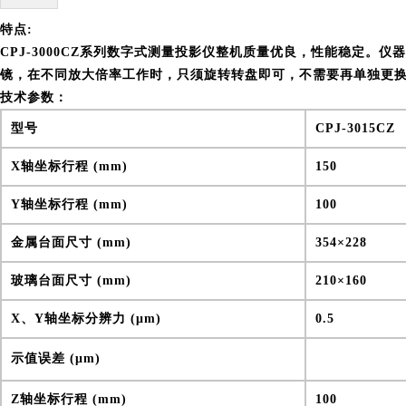
特点:
CPJ-3000CZ系列数字式测量投影仪整机质量优良，性能稳定。
镜，在不同放大倍率工作时，只须旋转转盘即可，不需要再单独更
技术参数：
型号
CPJ-3015CZ
X轴坐标行程 (mm)
150
Y轴坐标行程 (mm)
100
金属台面尺寸 (mm)
354×228
玻璃台面尺寸 (mm)
210×160
X、Y轴坐标分辨力 (μm)
0.5
示值误差 (
μm
)
Z轴坐标行程 (mm)
100