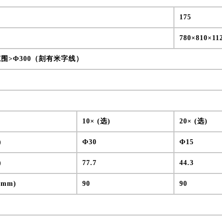
175
780×810×11
范围>Ф300（刻有米字线）
10× (选)
20× (选)
)
Ф30
Ф15
)
77.7
44.3
mm)
90
90