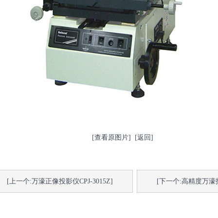
[查看原图片]
[返回]
[上一个:万濠正像投影仪CPJ-3015Z]
[下一个:高精度万濠