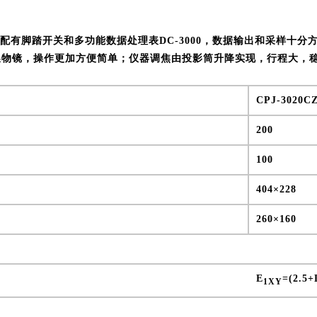
仪器配有脚踏开关和多功能数据处理表DC-3000，数据输出和采样
换物镜，操作更加方便简单；仪器调焦由投影筒升降实现，行程大，
CPJ-3020C
200
100
404×228
260×160
E
=(2.5+
1XY