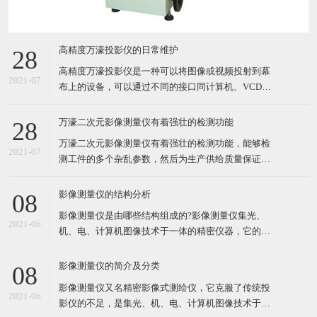
高精度万濠投影仪的日常维护
28
高精度万濠投影仪是一种可以将图像或视频投射到幕
2021-07
布上的设备，可以通过不同的接口同计算机、VCD、
DVD、BD、游戏机、DV等相连接播放相应的视频信
号。下面介绍高精度万濠投影仪的日常维护： 投影环
万濠二次元影像测量仪有着强壮的检测功能
28
境光线不能强，最好是弱光 高精度万濠投影仪投影质
万濠二次元影像测量仪有着强壮的检测功能，能够检
量，不仅与投影灯泡的亮度有关，而且与投影环境的
2021-07
测工件的多个杂乱参数，然后为生产供给质量保证。
影响也关系较大
在对一些工件检测的过程中，有时候需使用万濠二次
元影像测量仪测量工件的高度，这需把握不同万濠二
影像测量仪的结构分析
08
次元影像测量仪测量办法。 一般情况下，我们运用万
影像测量仪是由哪些结构组成的?影像测量仪集光、
濠二次元影像测量仪测量工件高度的时候，都需损坏
2021-06
机、电、计算机图像技术于一体的精密仪器，它的机
零件。下面给我们解说两
械结构包括：测量平台、Z轴、显微镜、CCD、光
源、电控系统和计算机等。 影像测量仪一般分为二维
影像测量仪的简介及分类
08
影像测量仪、自动影像测量仪、全自动影像测量仪、
影像测量仪又名精密影像式测绘仪，它克服了传统投
二次元影像测量仪、2.5D影像测量仪、影像测绘仪、
2021-06
影仪的不足，是集光、机、电、计算机图像技术于一
类影像测