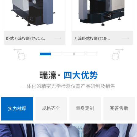
VMS-4030G影...
VMS-3020G影...
规格齐全
量身定制
完善售后
实力雄厚