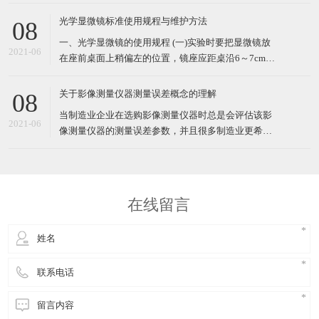
体的新型高精度、高科技测量仪器。由光学显微镜对
待测物体进行高倍率光学放大成像，经过CCD摄像系
光学显微镜标准使用规程与维护方法
08
统将放大后的物体影像送入计算机后，能高效地检测
一、光学显微镜的使用规程 (一)实验时要把显微镜放
各种复杂工件的轮廓和表面形状尺寸、角度及位置，
2021-06
在座前桌面上稍偏左的位置，镜座应距桌沿6～7cm左
特别是精密零
右。 (二)打开光源开关，调节光强到合适大小。 (三)
转动物镜转换器，使低倍镜头正对载物台上的通光
关于影像测量仪器测量误差概念的理解
08
孔。先把镜头调节至距载物台1～2cm左右处，然后用
当制造业企业在选购影像测量仪器时总是会评估该影
左眼注视目镜内，接
2021-06
像测量仪器的测量误差参数，并且很多制造业更希望
买到测量误差较小的影像测量仪器。那么，影像测量
仪器的测量误差指的是什么呢？怎么理解影像测量仪
器的测量误差呢？ 援引于某三次元测量仪厂家的介
绍，影像测量仪器的测量误差指的是在使用影像测量
在线留言
仪器测