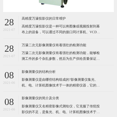
高精度万濠投影仪的日常维护
28
高精度万濠投影仪是一种可以将图像或视频投射到幕
2021-07
布上的设备，可以通过不同的接口同计算机、VCD、
DVD、BD、游戏机、DV等相连接播放相应的视频信
号。下面介绍高精度万濠投影仪的日常维护： 投影环
万濠二次元影像测量仪有着强壮的检测功能
28
境光线不能强，最好是弱光 高精度万濠投影仪投影质
万濠二次元影像测量仪有着强壮的检测功能，能够检
量，不仅与投影灯泡的亮度有关，而且与投影环境的
2021-07
测工件的多个杂乱参数，然后为生产供给质量保证。
影响也关系较大
在对一些工件检测的过程中，有时候需使用万濠二次
元影像测量仪测量工件的高度，这需把握不同万濠二
影像测量仪的结构分析
08
次元影像测量仪测量办法。 一般情况下，我们运用万
影像测量仪是由哪些结构组成的?影像测量仪集光、
濠二次元影像测量仪测量工件高度的时候，都需损坏
2021-06
机、电、计算机图像技术于一体的精密仪器，它的机
零件。下面给我们解说两
械结构包括：测量平台、Z轴、显微镜、CCD、光
源、电控系统和计算机等。 影像测量仪一般分为二维
影像测量仪的简介及分类
08
影像测量仪、自动影像测量仪、全自动影像测量仪、
影像测量仪又名精密影像式测绘仪，它克服了传统投
二次元影像测量仪、2.5D影像测量仪、影像测绘仪、
2021-06
影仪的不足，是集光、机、电、计算机图像技术于一
类影像测