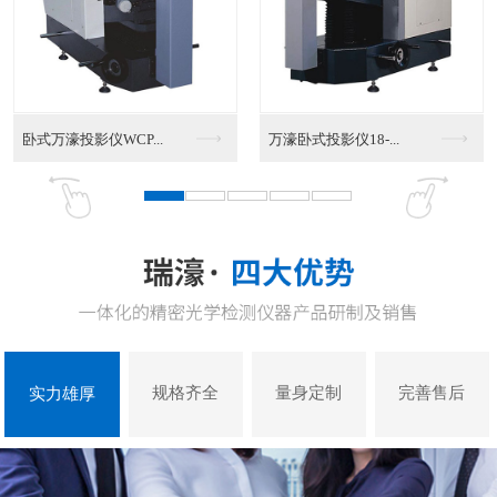
VMS-4030G影...
VMS-3020G影...
规格齐全
量身定制
完善售后
实力雄厚