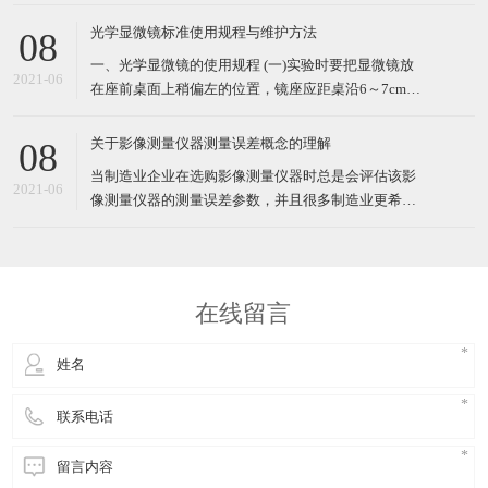
体的新型高精度、高科技测量仪器。由光学显微镜对
待测物体进行高倍率光学放大成像，经过CCD摄像系
光学显微镜标准使用规程与维护方法
08
统将放大后的物体影像送入计算机后，能高效地检测
一、光学显微镜的使用规程 (一)实验时要把显微镜放
各种复杂工件的轮廓和表面形状尺寸、角度及位置，
2021-06
在座前桌面上稍偏左的位置，镜座应距桌沿6～7cm左
特别是精密零
右。 (二)打开光源开关，调节光强到合适大小。 (三)
转动物镜转换器，使低倍镜头正对载物台上的通光
关于影像测量仪器测量误差概念的理解
08
孔。先把镜头调节至距载物台1～2cm左右处，然后用
当制造业企业在选购影像测量仪器时总是会评估该影
左眼注视目镜内，接
2021-06
像测量仪器的测量误差参数，并且很多制造业更希望
买到测量误差较小的影像测量仪器。那么，影像测量
仪器的测量误差指的是什么呢？怎么理解影像测量仪
器的测量误差呢？ 援引于某三次元测量仪厂家的介
绍，影像测量仪器的测量误差指的是在使用影像测量
在线留言
仪器测